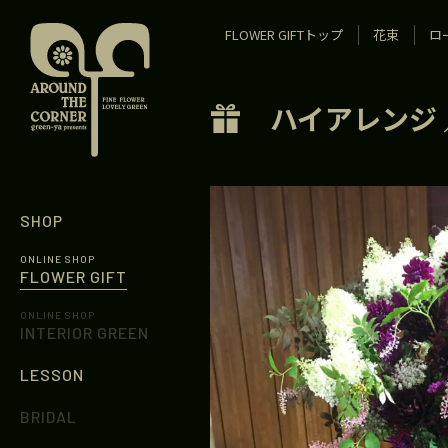
FLOWER GIFTトップ
花束
ロ
ハイアレンジ
SHOP
ONLINE SHOP
FLOWER GIFT
ONLINE SHOP
INTERIOR GREEN
LESSON
BRIDAL