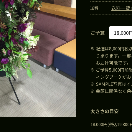
送料一覧
送料
ご予算
※
配達は8,000円
り承ります。一部、
お届け可能です。
※
ご予算5,000
ィングブーケ
がお
※
SAMPLE写真
※
金額に関係なく色
大きさの目安
18.000円(税込19.8